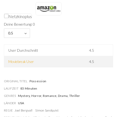
Deine Bewertung: 0
0.5
User Durchschnitt
4.5
Moviebreak User
4.5
ORIGINAL TITEL
Possession
LAUFZEIT
85 Minuten
GENRES
Mystery, Horror, Romance, Drama, Thriller
LÄNDER
USA
REGIE
Joel Bergvall
Simon Sandquist