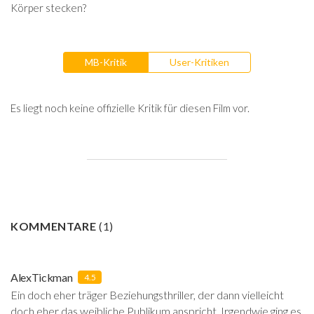
Körper stecken?
MB-Kritik
User-Kritiken
Es liegt noch keine offizielle Kritik für diesen Film vor.
KOMMENTARE
(
1
)
AlexTickman
4.5
Ein doch eher träger Beziehungsthriller, der dann vielleicht
doch eher das weibliche Publikum anspricht. Irgendwie ging es