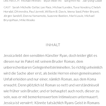
DREHBUCH
Michael Petroni
Byun Won-mi
Song Min-ho
Jae-yong Gwak
CAST
Sarah Michelle Gellar
,
Lee Pace
,
Michael Landes
,
Tuva Novotny
,
Chelah
Horsdal
,
Dhirendra
,
Paul Jarrett
,
William B. Davis
,
Veena Sood
,
Peter Bryant
,
Jörgen Sandell
,
Donna Yamamoto
,
Suzanne Bastien
,
Mark Louie
,
Michael
Brynjolfson
,
Mike Wasko
INHALT
Jessica liebt den sensiblen Künstler Ryan, doch leider gibt es
diesen nur im Paket mit seinem Bruder Roman, dem
unberechenbaren Gelegenheitskriminellen. So richtig unheimlich
wird die Sache aber erst, als beide Herren einen gemeinsamen
Unfall erleiden und nur einer, nämlich Roman, aus dem Koma
erwacht. Denn plötzlich ist Roman so nett und verständnisvoll
wie früher sein Bruder, und er behauptet auch noch, dieser zu
sein, was er mit bemerkenswertem Intimwissen untermauert.
Jessica ist verwirrt: Könnte tatsächlich Ryans Geist in Romans