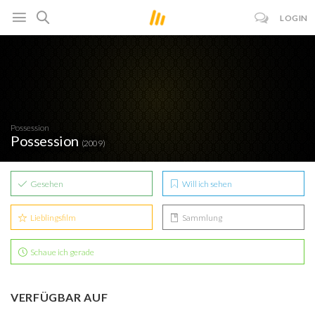
LOGIN
Possession
Possession
(2009)
Gesehen
Will ich sehen
Lieblingsfilm
Sammlung
Schaue ich gerade
VERFÜGBAR AUF