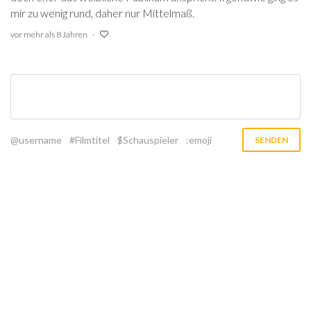
mir zu wenig rund, daher nur Mittelmaß.
vor mehr als 8 Jahren
@username
#Filmtitel
$Schauspieler
:emoji