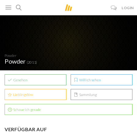
LOGIN
Powder
Powder
(2011)
Gesehen
Will ich sehen
Lieblingsfilm
Sammlung
Schaue ich gerade
VERFÜGBAR AUF