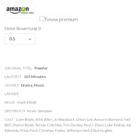
Deine Bewertung: 0
0.5
ORIGINAL TITEL
Powder
LAUFZEIT
105 Minuten
GENRES
Drama, Music
LÄNDER
REGIE
Mark Elliott
DREHBUCH
Kevin Sampson
CAST
Liam Boyle
,
Alfie Allen
,
Jo Woodcock
,
Oliver Lee
,
Aneurin Barnard
,
Neil
Bell
,
Sharon Byatt
,
Teresa Critchley
,
Tim Dantay
,
Paul J. Dove
,
Luke Eastop
,
Joe
Edwards
,
Tricia Ford
,
Christian Foster
,
Jefferson Hall
,
Elliot Hughes