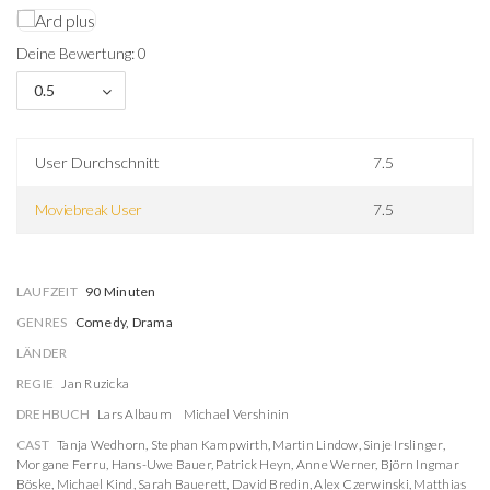
Deine Bewertung: 0
0.5
User Durchschnitt
7.5
Moviebreak User
7.5
LAUFZEIT
90 Minuten
GENRES
Comedy, Drama
LÄNDER
REGIE
Jan Ruzicka
DREHBUCH
Lars Albaum
Michael Vershinin
CAST
Tanja Wedhorn
,
Stephan Kampwirth
,
Martin Lindow
,
Sinje Irslinger
,
Morgane Ferru
,
Hans-Uwe Bauer
,
Patrick Heyn
,
Anne Werner
,
Björn Ingmar
Böske
,
Michael Kind
,
Sarah Bauerett
,
David Bredin
,
Alex Czerwinski
,
Matthias