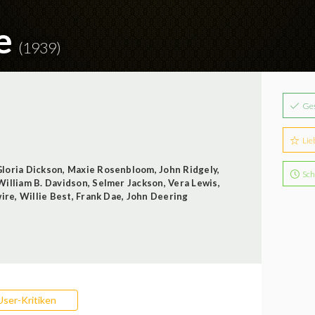
ve
(1939)
Ge
Lie
loria Dickson
,
Maxie Rosenbloom
,
John Ridgely
,
Sch
William B. Davidson
,
Selmer Jackson
,
Vera Lewis
,
wire
,
Willie Best
,
Frank Dae
,
John Deering
User-Kritiken