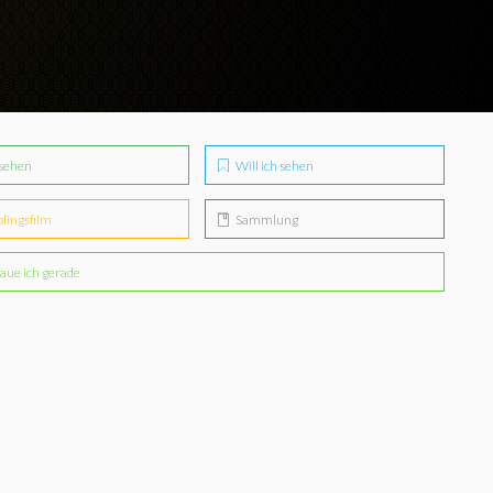
sehen
Will ich sehen
blingsfilm
Sammlung
aue ich gerade