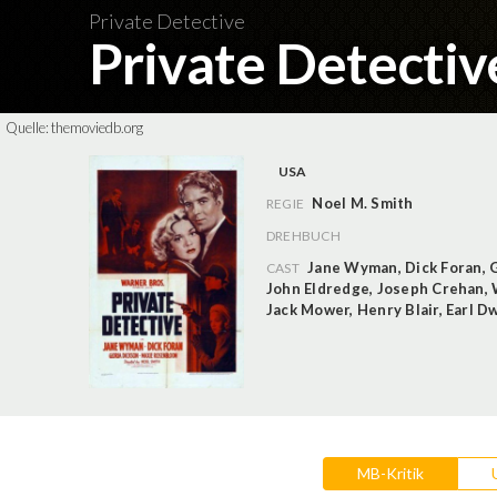
Private Detective
Private Detecti
Quelle:
themoviedb.org
USA
Noel M. Smith
REGIE
DREHBUCH
Jane Wyman
,
Dick Foran
,
G
CAST
John Eldredge
,
Joseph Crehan
,
Jack Mower
,
Henry Blair
,
Earl D
MB-Kritik