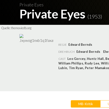
Private Eyes
Private Eyes
(1953)
Quelle:
themoviedb.org
Edward Bernds
REGIE
Edward Bernds
Elw
DREHBUCH
Leo Gorcey
,
Huntz Hall
,
Be
CAST
William Phillips
,
Rudy Lee
,
Will
Lubin
,
Tim Ryan
,
Peter Mamako
MB-Kritik