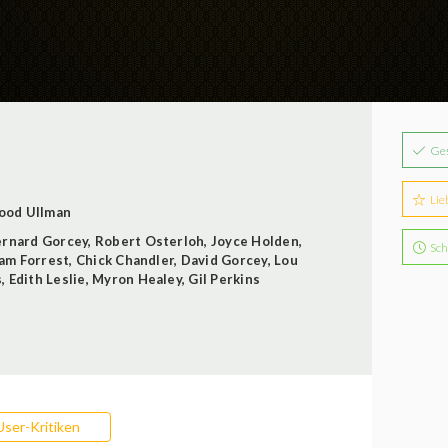
Ge
Lie
ood Ullman
rnard Gorcey
,
Robert Osterloh
,
Joyce Holden
,
Sch
iam Forrest
,
Chick Chandler
,
David Gorcey
,
Lou
s
,
Edith Leslie
,
Myron Healey
,
Gil Perkins
User-Kritiken