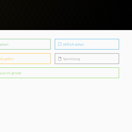
sehen
Will ich sehen
blingsfilm
Sammlung
aue ich gerade