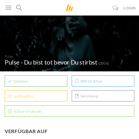
LOGIN
Pulse
Pulse - Du bist tot bevor Du stirbst
(2006)
Gesehen
Will ich sehen
Lieblingsfilm
Sammlung
Schaue ich gerade
VERFÜGBAR AUF