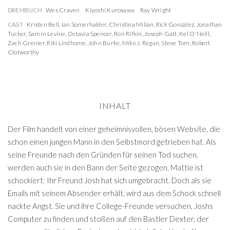
DREHBUCH
Wes Craven
Kiyoshi Kurosawa
Ray Wright
CAST
Kristen Bell
,
Ian Somerhalder
,
Christina Milian
,
Rick Gonzalez
,
Jonathan
Tucker
,
Samm Levine
,
Octavia Spencer
,
Ron Rifkin
,
Joseph Gatt
,
Kel O'Neill
,
Zach Grenier
,
Riki Lindhome
,
John Burke
,
Mike J. Regan
,
Steve Tom
,
Robert
Clotworthy
INHALT
Der Film handelt von einer geheimnisvollen, bösen Website, die
schon einen jungen Mann in den Selbstmord getrieben hat. Als
seine Freunde nach den Gründen für seinen Tod suchen,
werden auch sie in den Bann der Seite gezogen. Mattie ist
schockiert: Ihr Freund Josh hat sich umgebracht. Doch als sie
Emails mit seinem Absender erhält, wird aus dem Schock schnell
nackte Angst. Sie und ihre College-Freunde versuchen, Joshs
Computer zu finden und stoßen auf den Bastler Dexter, der