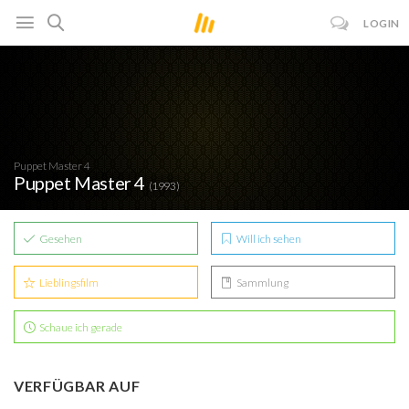
LOGIN
Puppet Master 4
Puppet Master 4
(1993)
Gesehen
Will ich sehen
Lieblingsfilm
Sammlung
Schaue ich gerade
VERFÜGBAR AUF