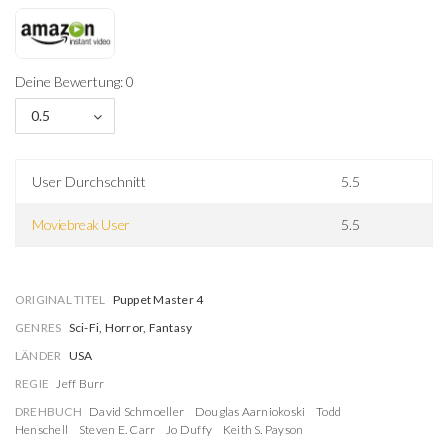
Deine Bewertung: 0
0.5
User Durchschnitt
5.5
Moviebreak User
5.5
ORIGINAL TITEL
Puppet Master 4
GENRES
Sci-Fi, Horror, Fantasy
LÄNDER
USA
REGIE
Jeff Burr
DREHBUCH
David Schmoeller
Douglas Aarniokoski
Todd
Henschell
Steven E. Carr
Jo Duffy
Keith S. Payson