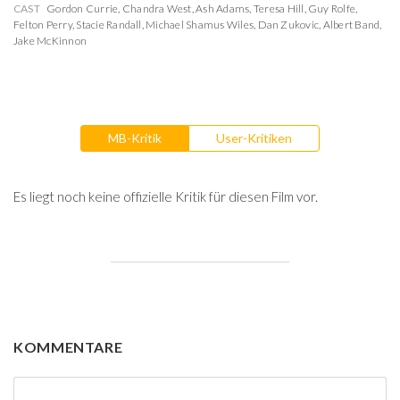
CAST
Gordon Currie
,
Chandra West
,
Ash Adams
,
Teresa Hill
,
Guy Rolfe
,
Felton Perry
,
Stacie Randall
,
Michael Shamus Wiles
,
Dan Zukovic
,
Albert Band
,
Jake McKinnon
MB-Kritik
User-Kritiken
Es liegt noch keine offizielle Kritik für diesen Film vor.
KOMMENTARE