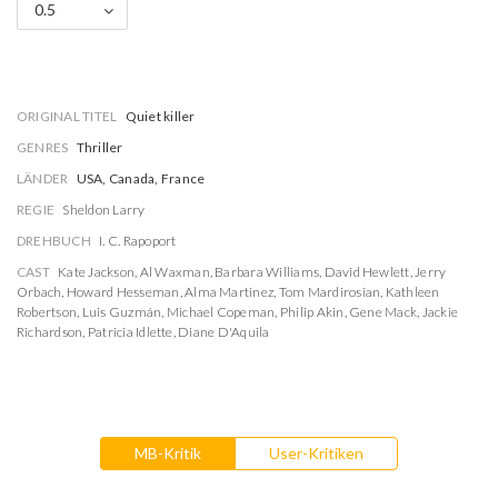
0.5
ORIGINAL TITEL
Quiet killer
GENRES
Thriller
LÄNDER
USA, Canada, France
REGIE
Sheldon Larry
DREHBUCH
I. C. Rapoport
CAST
Kate Jackson
,
Al Waxman
,
Barbara Williams
,
David Hewlett
,
Jerry
Orbach
,
Howard Hesseman
,
Alma Martinez
,
Tom Mardirosian
,
Kathleen
Robertson
,
Luis Guzmán
,
Michael Copeman
,
Philip Akin
,
Gene Mack
,
Jackie
Richardson
,
Patricia Idlette
,
Diane D'Aquila
MB-Kritik
User-Kritiken