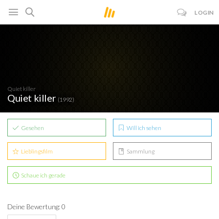
LOGIN
Quiet killer
Quiet killer
(1992)
Gesehen
Will ich sehen
Lieblingsfilm
Sammlung
Schaue ich gerade
Deine Bewertung: 0