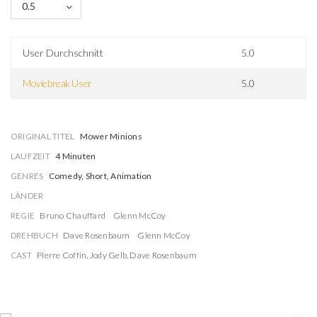
0.5
User Durchschnitt
5.0
Moviebreak User
5.0
ORIGINAL TITEL
Mower Minions
LAUFZEIT
4 Minuten
GENRES
Comedy, Short, Animation
LÄNDER
REGIE
Bruno Chauffard
Glenn McCoy
DREHBUCH
Dave Rosenbaum
Glenn McCoy
CAST
Pierre Coffin
,
Jody Gelb
,
Dave Rosenbaum