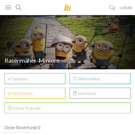
LOGIN
Mower Minions
Rasenmäher-Minions
(2016)
Gesehen
Will ich sehen
Lieblingsfilm
Sammlung
Schaue ich gerade
Deine Bewertung: 0