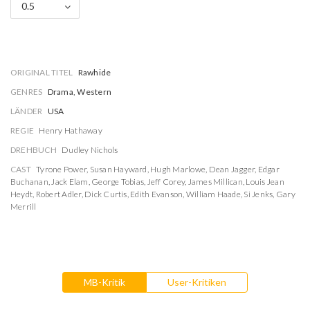
0.5
ORIGINAL TITEL
Rawhide
GENRES
Drama, Western
LÄNDER
USA
REGIE
Henry Hathaway
DREHBUCH
Dudley Nichols
CAST
Tyrone Power
,
Susan Hayward
,
Hugh Marlowe
,
Dean Jagger
,
Edgar
Buchanan
,
Jack Elam
,
George Tobias
,
Jeff Corey
,
James Millican
,
Louis Jean
Heydt
,
Robert Adler
,
Dick Curtis
,
Edith Evanson
,
William Haade
,
Si Jenks
,
Gary
Merrill
MB-Kritik
User-Kritiken