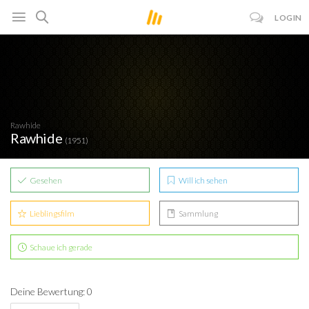
LOGIN
Rawhide
Rawhide
(1951)
Gesehen
Will ich sehen
Lieblingsfilm
Sammlung
Schaue ich gerade
Deine Bewertung: 0