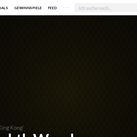
. . .
IALS
GEWINNSPIELE
FEED
King Kong'