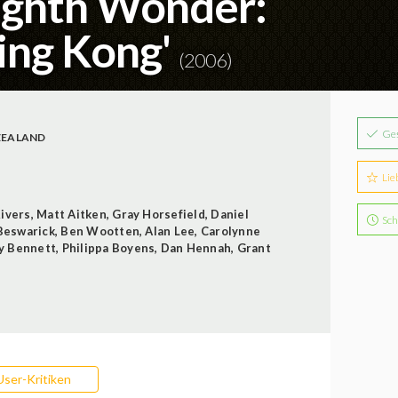
Eighth Wonder:
ing Kong'
(2006)
Ge
ZEALAND
Lie
Rivers
,
Matt Aitken
,
Gray Horsefield
,
Daniel
Sch
Beswarick
,
Ben Wootten
,
Alan Lee
,
Carolynne
y Bennett
,
Philippa Boyens
,
Dan Hennah
,
Grant
User-Kritiken