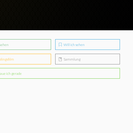
sehen
Will ich sehen
blingsfilm
Sammlung
aue ich gerade