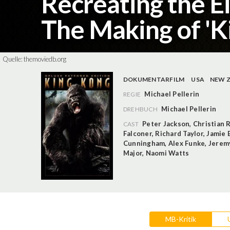
Recreating the 
The Making of 'K
Quelle:
themoviedb.org
DOKUMENTARFILM
USA
NEW 
Michael Pellerin
REGIE
Michael Pellerin
DREHBUCH
Peter Jackson
,
Christian 
CAST
Falconer
,
Richard Taylor
,
Jamie 
Cunningham
,
Alex Funke
,
Jerem
Major
,
Naomi Watts
MB-Kritik