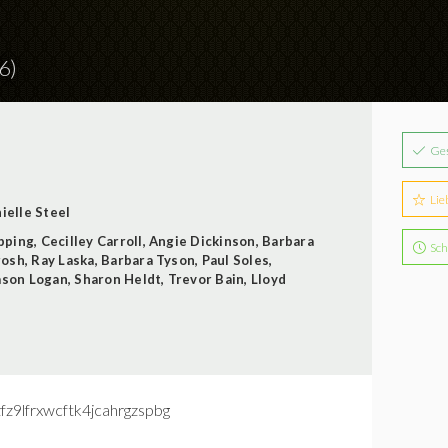
6)
Ge
Lie
ielle Steel
pping
,
Cecilley Carroll
,
Angie Dickinson
,
Barbara
Sch
gosh
,
Ray Laska
,
Barbara Tyson
,
Paul Soles
,
ason Logan
,
Sharon Heldt
,
Trevor Bain
,
Lloyd