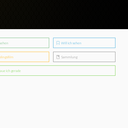
sehen
Will ich sehen
blingsfilm
Sammlung
aue ich gerade