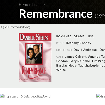
Remembrance
Remembrance
(199
Quelle:
themoviedb.org
ROMANZE
DRAMA
USA
Bethany Rooney
REGIE
David Ambrose
Dan
DREHBUCH
James Calvert
,
Amanda Ta
CAST
Gordon
,
Gary Reineke
,
Tim Pro
Barclay Hope
,
Tabitha Lupien
,
J
White