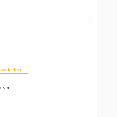
User-Kritiken
m vor.