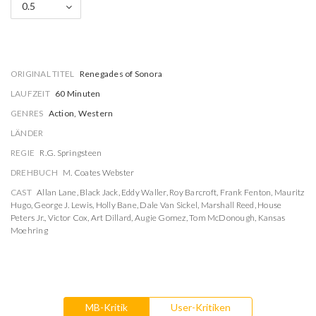
0.5
ORIGINAL TITEL
Renegades of Sonora
LAUFZEIT
60 Minuten
GENRES
Action, Western
LÄNDER
REGIE
R.G. Springsteen
DREHBUCH
M. Coates Webster
CAST
Allan Lane
,
Black Jack
,
Eddy Waller
,
Roy Barcroft
,
Frank Fenton
,
Mauritz
Hugo
,
George J. Lewis
,
Holly Bane
,
Dale Van Sickel
,
Marshall Reed
,
House
Peters Jr.
,
Victor Cox
,
Art Dillard
,
Augie Gomez
,
Tom McDonough
,
Kansas
Moehring
MB-Kritik
User-Kritiken