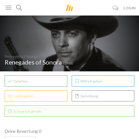
LOGIN
Renegades of Sonora
Renegades of Sonora
(1948)
Gesehen
Will ich sehen
Lieblingsfilm
Sammlung
Schaue ich gerade
Deine Bewertung: 0