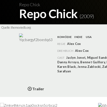
Repo Chick
Repo Chick
(2009)
Quelle:
themoviedb.org
KOMÖDIE
INDIE
USA
Alex Cox
REGIE
Alex Cox
DREHBUCH
Jaclyn Jonet
,
Miguel Sand
CAST
Danny Arroyo
,
Bennet Guillory
,
Karen Black
,
Jenna Zablocki
,
Za
Sarafyan
Trailer