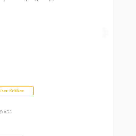
User-Kritiken
m vor.