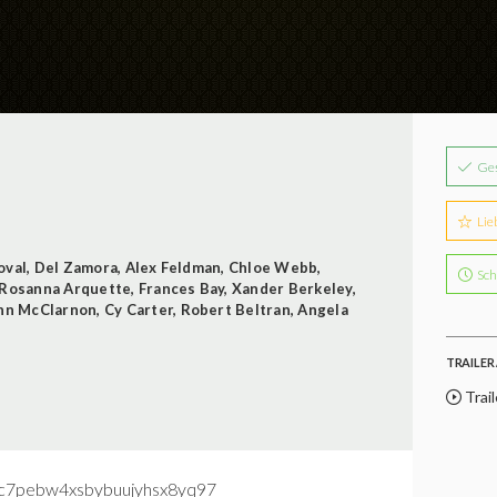
Ge
Lie
oval
,
Del Zamora
,
Alex Feldman
,
Chloe Webb
,
Sch
Rosanna Arquette
,
Frances Bay
,
Xander Berkeley
,
hn McClarnon
,
Cy Carter
,
Robert Beltran
,
Angela
TRAILER 
Trail