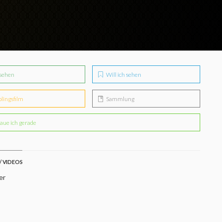
sehen
Will ich sehen
blingsfilm
Sammlung
aue ich gerade
/ VIDEOS
er