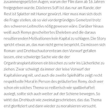
zusammengepetzten Augen, warum der Film dann ab 16 Jahren
freigegeben wurde. Düsteres SciFi ist das nur am Rande, der
Rest ist Splatter mit Humor gewürzt. Hier muss man sich doch
die Frage stellen, ob so viel vordergründiges Gemetzel trotz
des schweren Leitmotivs nötig gewesen wäre. Darüber hinaus
weiß auch Remys gescheitertes Eheleben und die daraus
resultierenden Motivationen kein Kapital zu schlagen. Die Story
spricht etwas an, das man nicht gerne bespricht. Da müssen sich
Roman- und Drehbuchautorenteam den Vorwurf gefallen
lassen, eine schwierige Sache wie die der
Organtransplantationen ein bisschen zu sehr ins Lächerliche zu
ziehen. Zwar schwingt da immer der leise Vorwurf der
Kapitalisierung mit, und auch die zweite Spielhälfte zeigt recht
respektvolle Moral in Person des geläuterten Remy, doch wer
schon ein solches Thema so reißerisch wie spaßbehaftet
auslegt, sollte sich auch weiter auf der Schiene bewegen. So
wirkt das Drehbuch wie zweimal geschrieben, das das Thema
erst glorifiziert und dann wieder zu moralisieren versucht.