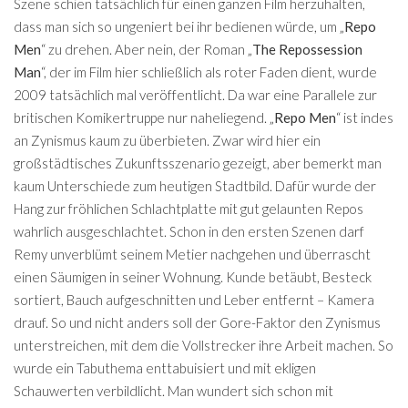
Szene schien tatsächlich für einen ganzen Film herzuhalten,
dass man sich so ungeniert bei ihr bedienen würde, um „
Repo
Men
“ zu drehen. Aber nein, der Roman „
The Repossession
Man
“, der im Film hier schließlich als roter Faden dient, wurde
2009 tatsächlich mal veröffentlicht. Da war eine Parallele zur
britischen Komikertruppe nur naheliegend. „
Repo Men
“ ist indes
an Zynismus kaum zu überbieten. Zwar wird hier ein
großstädtisches Zukunftsszenario gezeigt, aber bemerkt man
kaum Unterschiede zum heutigen Stadtbild. Dafür wurde der
Hang zur fröhlichen Schlachtplatte mit gut gelaunten Repos
wahrlich ausgeschlachtet. Schon in den ersten Szenen darf
Remy unverblümt seinem Metier nachgehen und überrascht
einen Säumigen in seiner Wohnung. Kunde betäubt, Besteck
sortiert, Bauch aufgeschnitten und Leber entfernt – Kamera
drauf. So und nicht anders soll der Gore-Faktor den Zynismus
unterstreichen, mit dem die Vollstrecker ihre Arbeit machen. So
wurde ein Tabuthema enttabuisiert und mit ekligen
Schauwerten verbildlicht. Man wundert sich schon mit