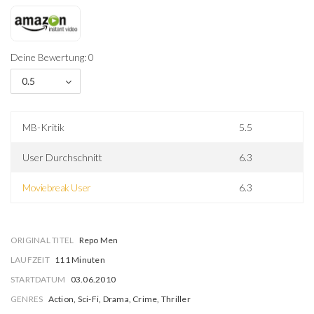
Deine Bewertung: 0
0.5
MB-Kritik
5.5
User Durchschnitt
6.3
Moviebreak User
6.3
ORIGINAL TITEL
Repo Men
LAUFZEIT
111 Minuten
STARTDATUM
03.06.2010
GENRES
Action, Sci-Fi, Drama, Crime, Thriller