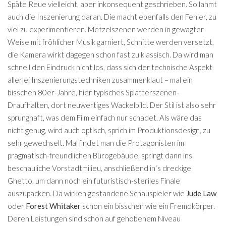
Späte Reue vielleicht, aber inkonsequent geschrieben. So lahmt
auch die Inszenierung daran. Die macht ebenfalls den Fehler, zu
viel zu experimentieren. Metzelszenen werden in gewagter
Weise mit fröhlicher Musik garniert, Schnitte werden versetzt,
die Kamera wirkt dagegen schon fast zu klassisch. Da wird man
schnell den Eindruck nicht los, dass sich der technische Aspekt
allerlei Inszenierungstechniken zusammenklaut – mal ein
bisschen 80er-Jahre, hier typisches Splatterszenen-
Draufhalten, dort neuwertiges Wackelbild. Der Stil ist also sehr
sprunghaft, was dem Film einfach nur schadet. Als wäre das
nicht genug, wird auch optisch, sprich im Produktionsdesign, zu
sehr gewechselt. Mal findet man die Protagonisten im
pragmatisch-freundlichen Bürogebäude, springt dann ins
beschauliche Vorstadtmilieu, anschließend in´s dreckige
Ghetto, um dann noch ein futuristisch-steriles Finale
auszupacken. Da wirken gestandene Schauspieler wie
Jude Law
oder
Forest Whitaker
schon ein bisschen wie ein Fremdkörper.
Deren Leistungen sind schon auf gehobenem Niveau