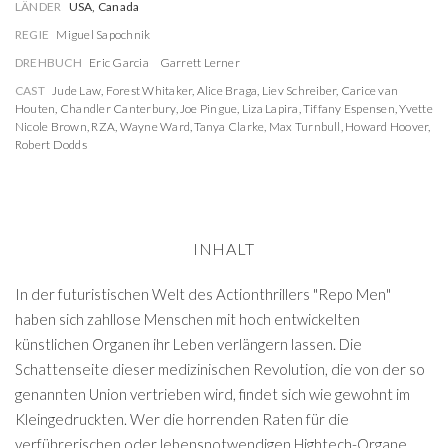
LÄNDER
USA, Canada
REGIE
Miguel Sapochnik
DREHBUCH
Eric Garcia
Garrett Lerner
CAST
Jude Law
,
Forest Whitaker
,
Alice Braga
,
Liev Schreiber
,
Carice van
Houten
,
Chandler Canterbury
,
Joe Pingue
,
Liza Lapira
,
Tiffany Espensen
,
Yvette
Nicole Brown
,
RZA
,
Wayne Ward
,
Tanya Clarke
,
Max Turnbull
,
Howard Hoover
,
Robert Dodds
INHALT
In der futuristischen Welt des Actionthrillers "Repo Men"
haben sich zahllose Menschen mit hoch entwickelten
künstlichen Organen ihr Leben verlängern lassen. Die
Schattenseite dieser medizinischen Revolution, die von der so
genannten Union vertrieben wird, findet sich wie gewohnt im
Kleingedruckten. Wer die horrenden Raten für die
verführerischen oder lebensnotwendigen Hightech-Organe