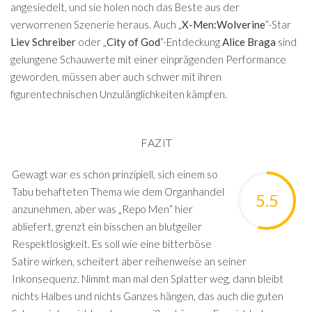
angesiedelt, und sie holen noch das Beste aus der
verworrenen Szenerie heraus. Auch „
X-Men:Wolverine
“-Star
Liev Schreiber
oder „
City of God
“-Entdeckung
Alice Braga
sind
gelungene Schauwerte mit einer einprägenden Performance
geworden, müssen aber auch schwer mit ihren
figurentechnischen Unzulänglichkeiten kämpfen.
FAZIT
Gewagt war es schon prinzipiell, sich einem so
Tabu behafteten Thema wie dem Organhandel
5.5
anzunehmen, aber was „Repo Men“ hier
abliefert, grenzt ein bisschen an blutgeiler
Respektlosigkeit. Es soll wie eine bitterböse
Satire wirken, scheitert aber reihenweise an seiner
Inkonsequenz. Nimmt man mal den Splatter weg, dann bleibt
nichts Halbes und nichts Ganzes hängen, das auch die guten