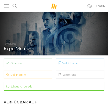
LOGIN
Repo Men
Repo Men
(2010)
Gesehen
Will ich sehen
Lieblingsfilm
Sammlung
Schaue ich gerade
VERFÜGBAR AUF