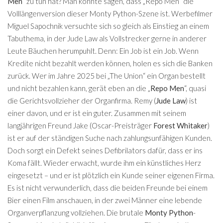
Men“
zu tun hat? Man könnte sagen, dass „Repo Men“ die
Volllängenversion dieser Monty Python-Szene ist. Werbefilmer
Miguel Sapochnik versuchte sich so gleich als Einstieg an einem
Tabuthema, in der Jude Law als Vollstrecker gerne in anderer
Leute Bäuchen herumpuhlt. Denn: Ein Job ist ein Job. Wenn
Kredite nicht bezahlt werden können, holen es sich die Banken
zurück. Wer im Jahre 2025 bei „The Union“ ein Organ bestellt
und nicht bezahlen kann, gerät eben an die „
Repo Men
“, quasi
die Gerichtsvollzieher der Organfirma. Remy (
Jude Law
) ist
einer davon, und er ist ein guter. Zusammen mit seinem
langjährigen Freund Jake (Oscar-Preisträger
Forest Whitaker
)
ist er auf der ständigen Suche nach zahlungsunfähigen Kunden.
Doch sorgt ein Defekt seines Defibrilators dafür, dass er ins
Koma fällt. Wieder erwacht, wurde ihm ein künstliches Herz
eingesetzt – und er ist plötzlich ein Kunde seiner eigenen Firma.
Es ist nicht verwunderlich, dass die beiden Freunde bei einem
Bier einen Film anschauen, in der zwei Männer eine lebende
Organverpflanzung vollziehen. Die brutale
Monty Python
-