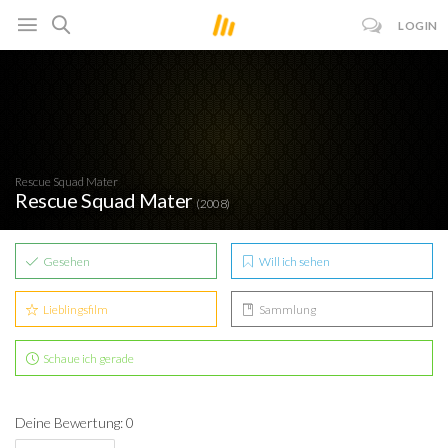
LOGIN
Rescue Squad Mater
Rescue Squad Mater
(2008)
Gesehen
Will ich sehen
Lieblingsfilm
Sammlung
Schaue ich gerade
Deine Bewertung: 0