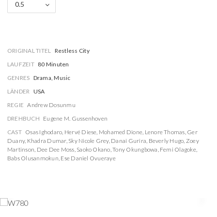
0.5
ORIGINAL TITEL
Restless City
LAUFZEIT
80 Minuten
GENRES
Drama, Music
LÄNDER
USA
REGIE
Andrew Dosunmu
DREHBUCH
Eugene M. Gussenhoven
CAST
Osas Ighodaro
,
Hervé Diese
,
Mohamed Dione
,
Lenore Thomas
,
Ger
Duany
,
Khadra Dumar
,
Sky Nicole Grey
,
Danai Gurira
,
Beverly Hugo
,
Zoey
Martinson
,
Dee Dee Moss
,
Saoko Okano
,
Tony Okungbowa
,
Femi Olagoke
,
Babs Olusanmokun
,
Ese Daniel Ovueraye