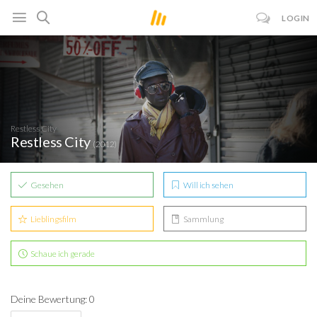
LOGIN
Restless City
Restless City
(2012)
Gesehen
Will ich sehen
Lieblingsfilm
Sammlung
Schaue ich gerade
Deine Bewertung: 0