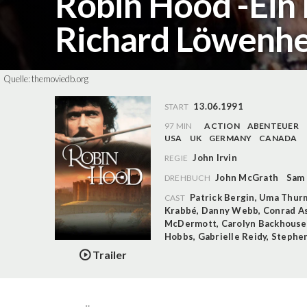
Robin Hood -Ein 
Richard Löwenh
Quelle:
themoviedb.org
13.06.1991
START
97 MIN
ACTION
ABENTEUER
USA
UK
GERMANY
CANADA
John Irvin
REGIE
John McGrath
Sam 
DREHBUCH
Patrick Bergin
,
Uma Thur
CAST
Krabbé
,
Danny Webb
,
Conrad A
McDermott
,
Carolyn Backhouse
Hobbs
,
Gabrielle Reidy
,
Stephen
Trailer