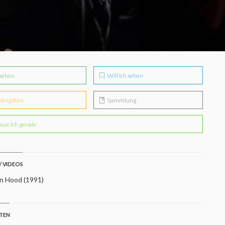
sehen
Will ich sehen
blingsfilm
Sammlung
aue ich gerade
/ VIDEOS
n Hood (1991)
STEN