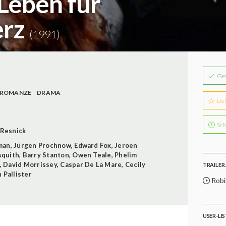
Leben für
erz
(1991)
Ge
ROMANZE
DRAMA
Lie
Sch
Resnick
man
,
Jürgen Prochnow
,
Edward Fox
,
Jeroen
squith
,
Barry Stanton
,
Owen Teale
,
Phelim
,
David Morrissey
,
Caspar De La Mare
,
Cecily
TRAILER 
 Pallister
Robi
USER-LI