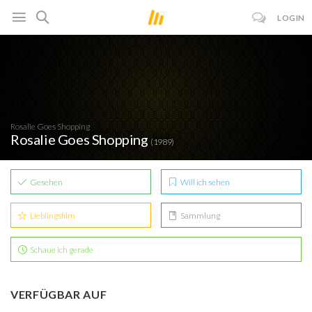
LOGIN
Rosalie Goes Shopping
Rosalie Goes Shopping
(1989)
Gesehen
Will ich sehen
Lieblingsfilm
Sammlung
Schaue ich gerade
VERFÜGBAR AUF