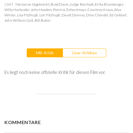
CAST
Marianne Sägebrecht
,
Brad Davis
,
Judge Reinhold
,
Erika Blumberger
,
Willy Harlander
,
John Hawkes
,
Patricia Zehentmayr
,
Courtney Kraus
,
Alex
Winter
,
Lisa Fitzhugh
,
Lori Fitzhugh
,
David Denney
,
Dina Chandel
,
Ed Geldart
,
John William Galt
,
Bill Butler
MB-Kritik
User-Kritiken
Es liegt noch keine offizielle Kritik für diesen Film vor.
KOMMENTARE