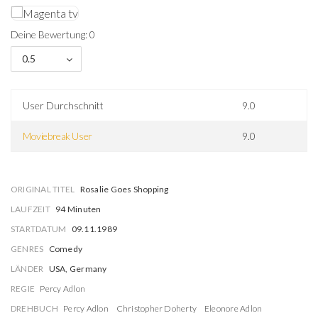
Deine Bewertung: 0
0.5
User Durchschnitt
9.0
Moviebreak User
9.0
ORIGINAL TITEL
Rosalie Goes Shopping
LAUFZEIT
94 Minuten
STARTDATUM
09.11.1989
GENRES
Comedy
LÄNDER
USA, Germany
REGIE
Percy Adlon
DREHBUCH
Percy Adlon
Christopher Doherty
Eleonore Adlon