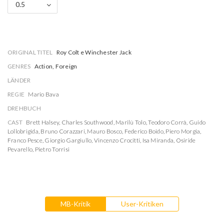
0.5
ORIGINAL TITEL
Roy Colt e Winchester Jack
GENRES
Action, Foreign
LÄNDER
REGIE
Mario Bava
DREHBUCH
CAST
Brett Halsey
,
Charles Southwood
,
Marilù Tolo
,
Teodoro Corrà
,
Guido
Lollobrigida
,
Bruno Corazzari
,
Mauro Bosco
,
Federico Boido
,
Piero Morgia
,
Franco Pesce
,
Giorgio Gargiullo
,
Vincenzo Crocitti
,
Isa Miranda
,
Osiride
Pevarello
,
Pietro Torrisi
MB-Kritik
User-Kritiken