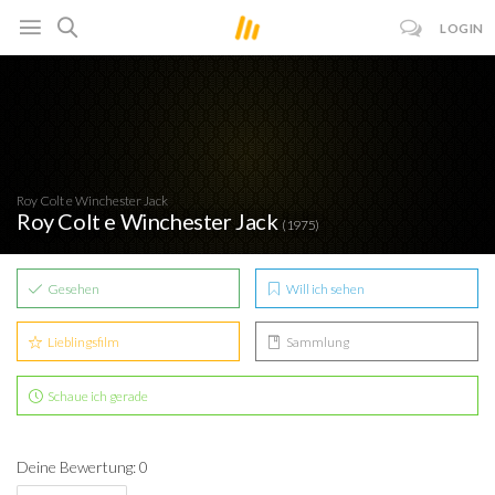
LOGIN
Roy Colt e Winchester Jack
Roy Colt e Winchester Jack
(1975)
Gesehen
Will ich sehen
Lieblingsfilm
Sammlung
Schaue ich gerade
Deine Bewertung: 0