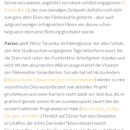
herum versammeln, angeführt von einem sichtlich engagierten
Al
Pacino
(
Heat
), der zum damaligen Zeitpunkt definitiv noch nicht
zum ganz alten Eisen der Filmindustrie gehörte - aber auch
aufgrund weniger erfolgreichen Filmen wie diesen schon
langsam in eben jene Richtung geschubst wurde.
Pacino
spielt Viktor Taransky, ein Filmregisseur der alten Schule,
der dem Studiosystem vergangener Tage hinterhertrauert. Als
die Stars noch unter der Fuchtel ihrer Arbeitgeber standen und
nicht mit den absurdesten Allüren ausgestattet die Visionen
der Filmemacher torpedierten. Gerade hat mit Nicola Anders
(
Winona Ryder
,
Edward mit den Scherenhänden
) wieder so eine
exzentrische Diva wutentbrannt sein aktuelles Projekt
geschmissen und seine Karriere steht damit vor dem Aus. Als er
praktisch gerade seinen Kram zusammenpackt, lauert ihm der
verwirrt wirkende Programmierer Hank (
Elias Koteas
,
Zodiac –
Die Spur des Killers
) förmlich auf. Dieser hat eine Simulation
erschaffen, die echte Darsteller*innen obsolet macht.