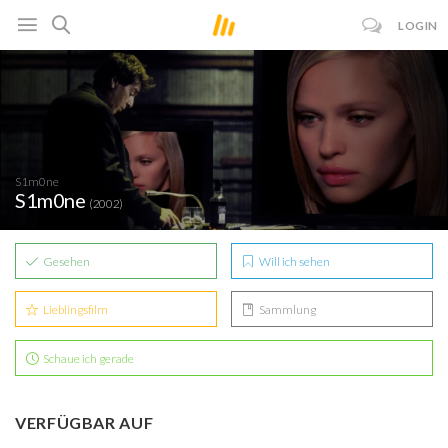
LOGIN
S1m0ne
S1m0ne
(2002)
Gesehen
Will ich sehen
Lieblingsfilm
Sammlung
Schaue ich gerade
VERFÜGBAR AUF