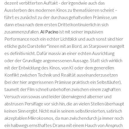
dezent verbitterten Auftakt - der irgendwie auch das
Aussterben des modernen Kinos zu thematisieren scheint –
führt es zunächst zu der durchaus gehaltvollen Prämisse, um
dann etwa nach dem ersten Drittel kontinuierlich in sich
zusammenzufallen.
Al Pacino
ist mit seiner impulsiven
Performance noch ein echter Lichtblick und auch sonst sind hier
etliche gute Darsteller*innen mit an Bord, an Starpower mangelt
es definitiv nicht. Dafür massiv an einer echten Ausrichtung
oder der Grundlage angemessenen Aussage. Statt sich wirklich
mit der Entwicklung des Kinos, von KI oder dem generellen
Konflikt zwischen Technik und Realität auseinanderzusetzen
(bei der hier angerissenen Prämisse praktisch ein Selbstläufer),
taumelt der Film schnell unbeholfen zwischen einem zaghaften
Versuch von sowas und leider überwiegend alberner und
abstrusen Persiflage vor sich hin, die an vielen Stellen überhaupt
keinen Sinn ergibt. Nicht mal in seinem selbstkreierten, satirisch
akzeptablen Mikrokosmos, da man zwischendurch ja immer noch
ein halbwegs ernsthaftes Drama mit einem Hauch von Anspruch