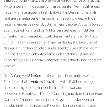
Simulation One – kurz: SimOne. Nach Hank's Tod beschäftigt sich
Viktor intensiv mit dessen nur ihm bekannten Vermächtnis und
neuen Monate später ist sein Baby fertig. Der nicht mehr als
realisierbar gehaltene Film, mit einer neuen und unglaublich
faszinierenden Leinwandgöttin namens Simone. A Star is born,
aber natürlich kann und will Viktor sein Geheimnis nicht der
Öffentlichkeit preisgeben. Stattdessen entsteht ein Mythos
und schnell ein regelrechter Hype um das mysteriöse Starlett,
das nur ihr Entdecker offenkundig direkt zu Gesicht bekommt
und trotzdem ein unkontrolliertes, öffentliches Eigenleben
entwickelt, dass es ihrem „Schöpfer“ bald schnell über den Kopf
wächst.
Der Anfang von
S1m0ne
ist vielversprechend und in seiner
Thematik scheint
Andrew Niccol
die Aktualität heutzutage
praktisch eingeholt zu haben. Nicht zuletzt war auch der
erweiterte Einsatz von Motion Capturing und dem Scannen von
Darsteller*innen, damit sie in der Folge mehr oder weniger
beliebig in Filmen „eingesetzt“ werden können, ein zentrales