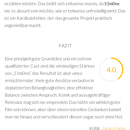
erzählen möchte. Das beißt sich zeitweise massiv, da
S1m0ne
nie so absurd sein möchte, wie er teilweise unfreiwillig wirkt. Das
ist ein Kardinalsfehler, der das gesamte Projekt praktisch
ungenießbar macht.
FAZIT
Eine prinzipiell gute Grundidee und ein extrem
qualifizierter Cast sind die eindeutigen Stärken
4.0
von „S1m0ne“, das Resultat ist aber umso
ernüchternder. Viele gute Ansätze verlaufen in
deplatzierten Belanglosigkeiten, eine effektive
Balance zwischen Anspruch, Komik und aussagekräftiger
Relevanz mag sich nie einpendeln. Das hätte ein wirklich guter
Film sein können, aber über einen reizvollen Gedanken kommt
man nie hinaus und verschleudert diesen sogar noch ohne Not.
Kritik:
Jacko Kunze