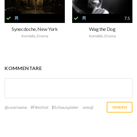
7.5
Synecdoche, New York
Wag the Dog
Komödie, Drama
Komödie, Drama
KOMMENTARE
@username
#Filmtitel
$Schauspieler
:emoji