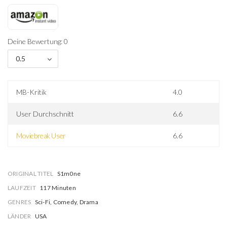
Deine Bewertung: 0
0.5
MB-Kritik
4.0
User Durchschnitt
6.6
Moviebreak User
6.6
ORIGINAL TITEL
S1m0ne
LAUFZEIT
117 Minuten
GENRES
Sci-Fi, Comedy, Drama
LÄNDER
USA