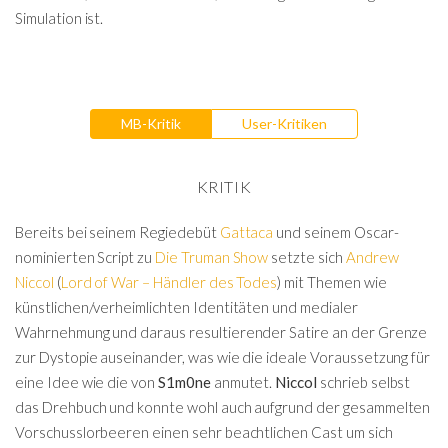
Simulation ist.
MB-Kritik
User-Kritiken
KRITIK
Bereits bei seinem Regiedebüt
Gattaca
und seinem Oscar-
nominierten Script zu
Die Truman Show
setzte sich
Andrew
Niccol
(
Lord of War – Händler des Todes
) mit Themen wie
künstlichen/verheimlichten Identitäten und medialer
Wahrnehmung und daraus resultierender Satire an der Grenze
zur Dystopie auseinander, was wie die ideale Voraussetzung für
eine Idee wie die von
S1m0ne
anmutet.
Niccol
schrieb selbst
das Drehbuch und konnte wohl auch aufgrund der gesammelten
Vorschusslorbeeren einen sehr beachtlichen Cast um sich