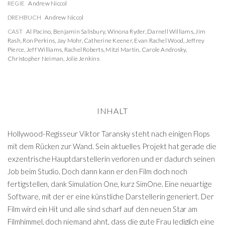
REGIE
Andrew Niccol
DREHBUCH
Andrew Niccol
CAST
Al Pacino
,
Benjamin Salisbury
,
Winona Ryder
,
Darnell Williams
,
Jim
Rash
,
Ron Perkins
,
Jay Mohr
,
Catherine Keener
,
Evan Rachel Wood
,
Jeffrey
Pierce
,
Jeff Williams
,
Rachel Roberts
,
Mitzi Martin
,
Carole Androsky
,
Christopher Neiman
,
Jolie Jenkins
INHALT
Hollywood-Regisseur Viktor Taransky steht nach einigen Flops
mit dem Rücken zur Wand. Sein aktuelles Projekt hat gerade die
exzentrische Hauptdarstellerin verloren und er dadurch seinen
Job beim Studio. Doch dann kann er den Film doch noch
fertigstellen, dank Simulation One, kurz SimOne. Eine neuartige
Software, mit der er eine künstliche Darstellerin generiert. Der
Film wird ein Hit und alle sind scharf auf den neuen Star am
Filmhimmel, doch niemand ahnt, dass die gute Frau lediglich eine