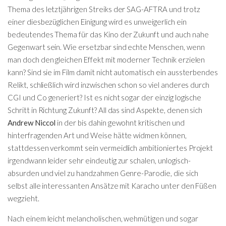
Thema des letztjährigen Streiks der SAG-AFTRA und trotz
einer diesbezüglichen Einigung wird es unweigerlich ein
bedeutendes Thema für das Kino der Zukunft und auch nahe
Gegenwart sein. Wie ersetzbar sind echte Menschen, wenn
man doch den gleichen Effekt mit moderner Technik erzielen
kann? Sind sie im Film damit nicht automatisch ein aussterbendes
Relikt, schließlich wird inzwischen schon so viel anderes durch
CGI und Co generiert? Ist es nicht sogar der einzig logische
Schritt in Richtung Zukunft? All das sind Aspekte, denen sich
Andrew Niccol
in der bis dahin gewohnt kritischen und
hinterfragenden Art und Weise hätte widmen können,
stattdessen verkommt sein vermeidlich ambitioniertes Projekt
irgendwann leider sehr eindeutig zur schalen, unlogisch-
absurden und viel zu handzahmen Genre-Parodie, die sich
selbst alle interessanten Ansätze mit Karacho unter den Füßen
wegzieht.
Nach einem leicht melancholischen, wehmütigen und sogar