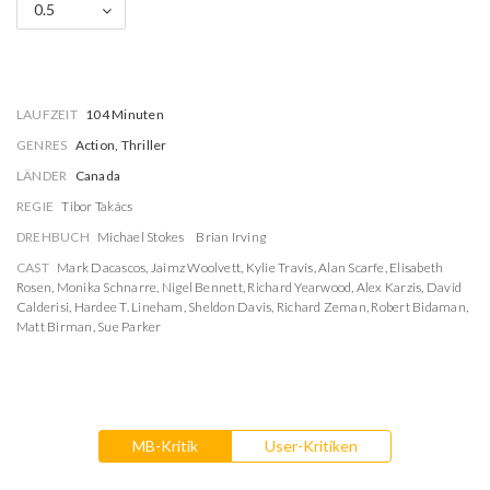
0.5
LAUFZEIT
104 Minuten
GENRES
Action, Thriller
LÄNDER
Canada
REGIE
Tibor Takács
DREHBUCH
Michael Stokes
Brian Irving
CAST
Mark Dacascos
,
Jaimz Woolvett
,
Kylie Travis
,
Alan Scarfe
,
Elisabeth
Rosen
,
Monika Schnarre
,
Nigel Bennett
,
Richard Yearwood
,
Alex Karzis
,
David
Calderisi
,
Hardee T. Lineham
,
Sheldon Davis
,
Richard Zeman
,
Robert Bidaman
,
Matt Birman
,
Sue Parker
MB-Kritik
User-Kritiken