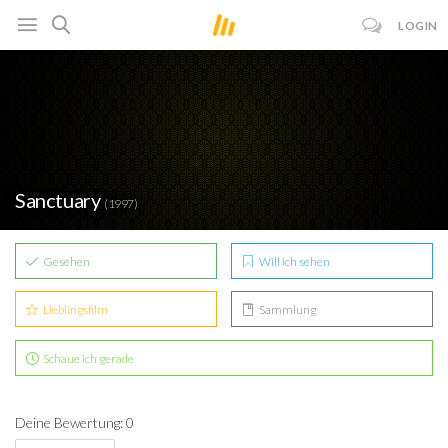
LOGIN
Sanctuary
(1997)
Gesehen
Will ich sehen
Lieblingsfilm
Sammlung
Schaue ich gerade
Deine Bewertung: 0