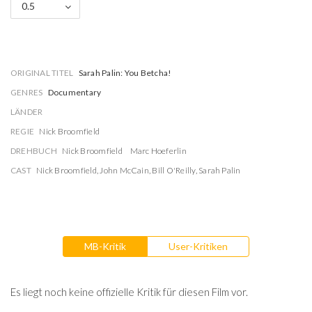
0.5
ORIGINAL TITEL
Sarah Palin: You Betcha!
GENRES
Documentary
LÄNDER
REGIE
Nick Broomfield
DREHBUCH
Nick Broomfield
Marc Hoeferlin
CAST
Nick Broomfield
,
John McCain
,
Bill O'Reilly
,
Sarah Palin
MB-Kritik
User-Kritiken
Es liegt noch keine offizielle Kritik für diesen Film vor.