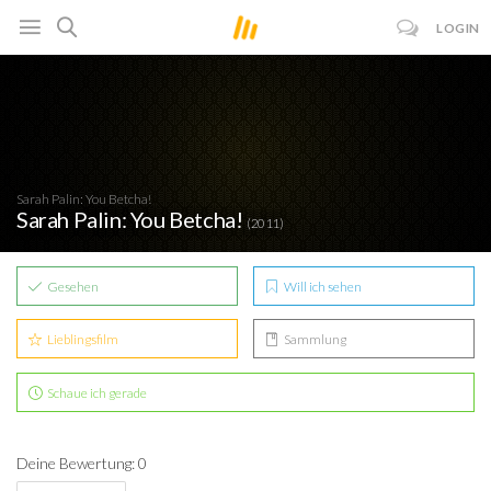
LOGIN
Sarah Palin: You Betcha!
Sarah Palin: You Betcha!
(2011)
Gesehen
Will ich sehen
Lieblingsfilm
Sammlung
Schaue ich gerade
Deine Bewertung: 0