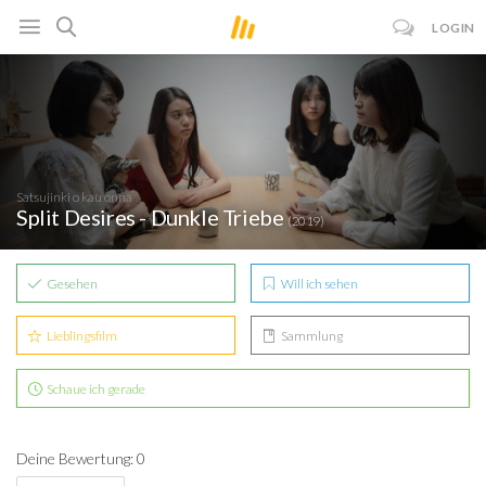
LOGIN
Satsujinki o kau onna
Split Desires - Dunkle Triebe
(2019)
Gesehen
Will ich sehen
Lieblingsfilm
Sammlung
Schaue ich gerade
Deine Bewertung: 0