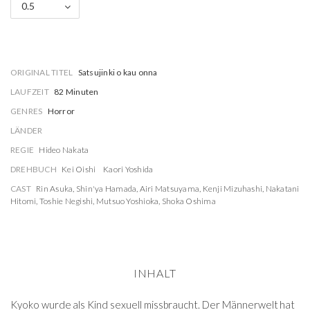
0.5
ORIGINAL TITEL
Satsujinki o kau onna
LAUFZEIT
82 Minuten
GENRES
Horror
LÄNDER
REGIE
Hideo Nakata
DREHBUCH
Kei Oishi
Kaori Yoshida
CAST
Rin Asuka
,
Shin'ya Hamada
,
Airi Matsuyama
,
Kenji Mizuhashi
,
Nakatani
Hitomi
,
Toshie Negishi
,
Mutsuo Yoshioka
,
Shoka Oshima
INHALT
Kyoko wurde als Kind sexuell missbraucht. Der Männerwelt hat