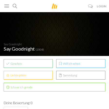
LOGIN
Say Goodnight
Say Goodnight
(2008)
Gesehen
Will ich sehen
Lieblingsfilm
Sammlung
Schaue ich gerade
Deine Bewertung: 0