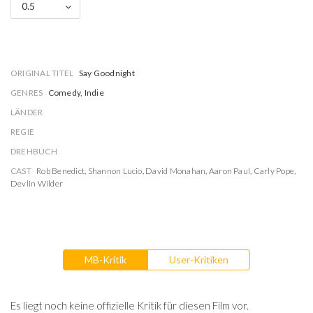
0.5
ORIGINAL TITEL
Say Goodnight
GENRES
Comedy, Indie
LÄNDER
REGIE
DREHBUCH
CAST
Rob Benedict
,
Shannon Lucio
,
David Monahan
,
Aaron Paul
,
Carly Pope
,
Devlin Wilder
MB-Kritik
User-Kritiken
Es liegt noch keine offizielle Kritik für diesen Film vor.