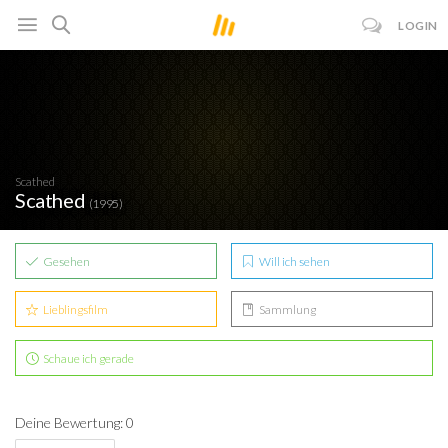
LOGIN
Scathed
Scathed
(1995)
Gesehen
Will ich sehen
Lieblingsfilm
Sammlung
Schaue ich gerade
Deine Bewertung: 0