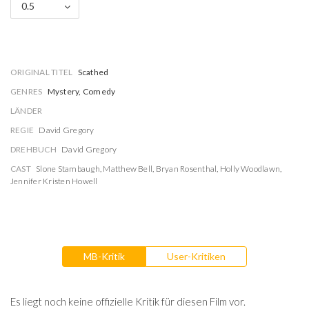
0.5
ORIGINAL TITEL
Scathed
GENRES
Mystery, Comedy
LÄNDER
REGIE
David Gregory
DREHBUCH
David Gregory
CAST
Slone Stambaugh
,
Matthew Bell
,
Bryan Rosenthal
,
Holly Woodlawn
,
Jennifer Kristen Howell
MB-Kritik
User-Kritiken
Es liegt noch keine offizielle Kritik für diesen Film vor.