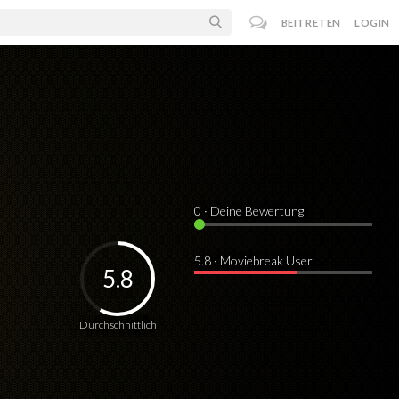
BEITRETEN
LOGIN
0
· Deine Bewertung
5.8 · Moviebreak User
5.8
Durchschnittlich