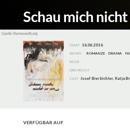
Schau mich nicht
Quelle:
themoviedb.org
16.06.2016
START
88 MIN
ROMANZE
DRAMA
FA
REGIE
DREHBUCH
Josef Bierbichler
,
Katja B
CAST
VERFÜGBAR AUF