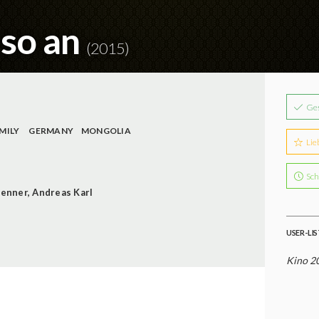
 so an
(2015)
Ge
MILY
GERMANY
MONGOLIA
Lie
Sch
renner
,
Andreas Karl
USER-LI
Kino 2