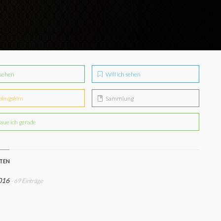
sehen
Will ich sehen
blingsfilm
Sammlung
aue ich gerade
STEN
016
- 69 Einträge