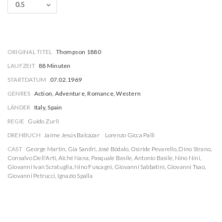
0.5
ORIGINAL TITEL
Thompson 1880
LAUFZEIT
88 Minuten
STARTDATUM
07.02.1969
GENRES
Action, Adventure, Romance, Western
LÄNDER
Italy, Spain
REGIE
Guido Zurli
DREHBUCH
Jaime Jesús Balcázar
Lorenzo Gicca Palli
CAST
George Martin
,
Gia Sandri
,
José Bódalo
,
Osiride Pevarello
,
Dino Strano
,
Consalvo Dell'Arti
,
Aïché Nana
,
Pasquale Basile
,
Antonio Basile
,
Nino Nini
,
Giovanni Ivan Scratuglia
,
Nino Fuscagni
,
Giovanni Sabbatini
,
Giovanni Tsao
,
Giovanni Petrucci
,
Ignazio Spalla