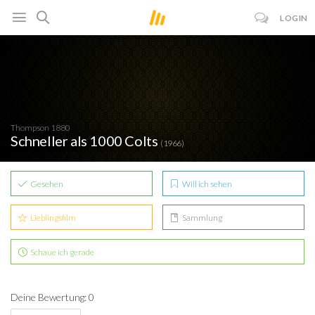
LOGIN
Thompson 1880
Schneller als 1000 Colts
(1966)
Gesehen
Will ich sehen
Lieblingsfilm
Sammlung
Schaue ich gerade
Deine Bewertung: 0