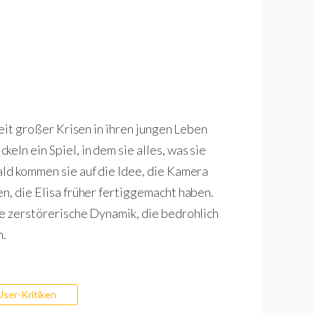
Zeit großer Krisen in ihren jungen Leben
eln ein Spiel, in dem sie alles, was sie
ald kommen sie auf die Idee, die Kamera
n, die Elisa früher fertiggemacht haben.
ne zerstörerische Dynamik, die bedrohlich
n.
User-Kritiken