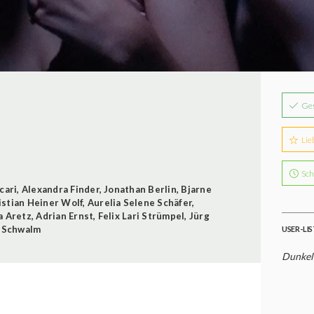
Ge
Lie
Sch
cari
,
Alexandra Finder
,
Jonathan Berlin
,
Bjarne
istian Heiner Wolf
,
Aurelia Selene Schäfer
,
a Aretz
,
Adrian Ernst
,
Felix Lari Strümpel
,
Jürg
 Schwalm
USER-LI
Dunkelh