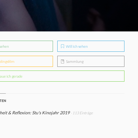
sehen
Will ich sehen
blingsfilm
Sammlung
aue ich gerade
STEN
eit & Reflexion: Stu's Kinojahr 2019
- 113 Einträge