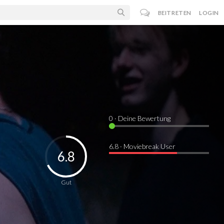
BEITRETEN
LOGIN
0
· Deine Bewertung
6.8 · Moviebreak User
6.8
Gut