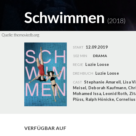
Schwimmen
(2018)
Quelle:
themoviedb.org
12.09.2019
START
102 MIN
DRAMA
Luzie Loose
REGIE
Luzie Loose
DREHBUCH
Stephanie Amarell
,
Lisa Vi
CAST
Meisel
,
Deborah Kaufmann
,
Chr
Mohamed Issa
,
Leonid Roth
,
Zit
Plüss
,
Ralph Hönicke
,
Cornelius
VERFÜGBAR AUF