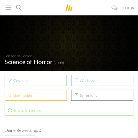
LOGIN
Science of Horror
Science of Horror
(2008)
Gesehen
Will ich sehen
Lieblingsfilm
Sammlung
Schaue ich gerade
Deine Bewertung: 0