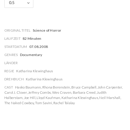
0.5
ORIGINAL TITEL
Science of Horror
LAUFZEIT
82 Minuten
STARTDATUM
07.08.2008
GENRES
Documentary
LÄNDER
REGIE
Katharina Klewinghaus
DREHBUCH
Katharina Klewinghaus
CAST
Hasko Baumann
,
Rhona Berenstein
,
Bruce Campbell
,
John Carpenter
,
Carol J. Clover
,
Jeffrey Combs
,
Wes Craven
,
Barbara Creed
,
Judith
Halberstam
,
Joe Hill
,
Lloyd Kaufman
,
Katharina Klewinghaus
,
Neil Marshall
,
The Naked Cowboy
,
Tom Savini
,
Rachel Talalay