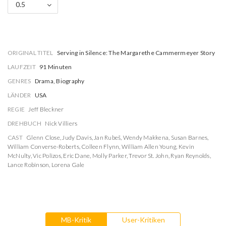
0.5
ORIGINAL TITEL
Serving in Silence: The Margarethe Cammermeyer Story
LAUFZEIT
91 Minuten
GENRES
Drama, Biography
LÄNDER
USA
REGIE
Jeff Bleckner
DREHBUCH
Nick Villiers
CAST
Glenn Close
,
Judy Davis
,
Jan Rubeš
,
Wendy Makkena
,
Susan Barnes
,
William Converse-Roberts
,
Colleen Flynn
,
William Allen Young
,
Kevin
McNulty
,
Vic Polizos
,
Eric Dane
,
Molly Parker
,
Trevor St. John
,
Ryan Reynolds
,
Lance Robinson
,
Lorena Gale
MB-Kritik
User-Kritiken