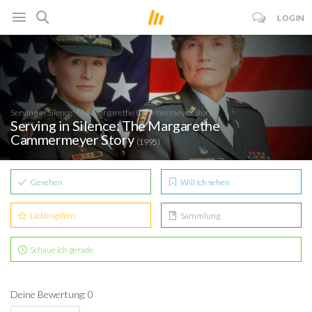
LOGIN
Serving in Silence: The Margarethe Cammermeyer Story
Serving in Silence: The Margarethe
Cammermeyer Story
(1995)
Gesehen
Will ich sehen
Lieblingsfilm
Sammlung
Schaue ich gerade
Deine Bewertung: 0