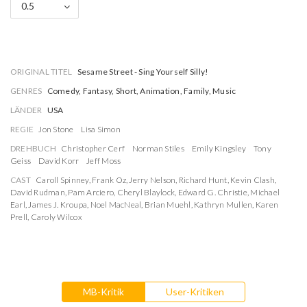
0.5
ORIGINAL TITEL
Sesame Street - Sing Yourself Silly!
GENRES
Comedy, Fantasy, Short, Animation, Family, Music
LÄNDER
USA
REGIE
Jon Stone
Lisa Simon
DREHBUCH
Christopher Cerf
Norman Stiles
Emily Kingsley
Tony
Geiss
David Korr
Jeff Moss
CAST
Caroll Spinney
,
Frank Oz
,
Jerry Nelson
,
Richard Hunt
,
Kevin Clash
,
David Rudman
,
Pam Arciero
,
Cheryl Blaylock
,
Edward G. Christie
,
Michael
Earl
,
James J. Kroupa
,
Noel MacNeal
,
Brian Muehl
,
Kathryn Mullen
,
Karen
Prell
,
Caroly Wilcox
MB-Kritik
User-Kritiken