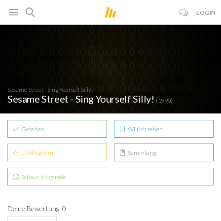
LOGIN
Sesame Street - Sing Yourself Silly!
Sesame Street - Sing Yourself Silly!
(1990)
Gesehen
Will ich sehen
Lieblingsfilm
Sammlung
Schaue ich gerade
Deine Bewertung: 0