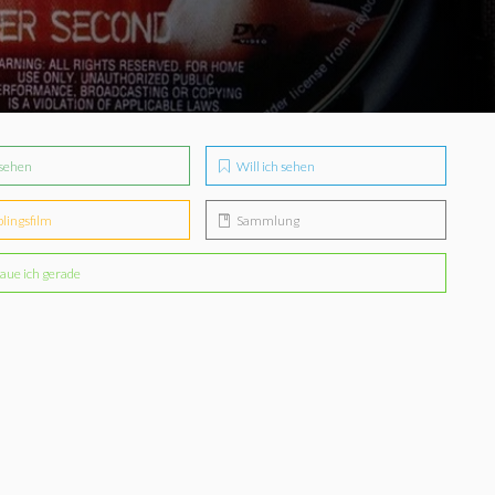
sehen
Will ich sehen
blingsfilm
Sammlung
aue ich gerade