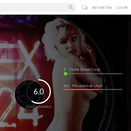
BEITRETEN
LOGIN
0
· Deine Bewertung
6.0 · Moviebreak User
6.0
Durchschnittlich