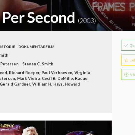
s Per Second
(2003)
Ge
ISTORIE
DOKUMENTARFILM
Smith
Lie
 Petersen
Steven C. Smith
eed
,
Richard Roeper
,
Paul Verhoeven
,
Virginia
Sch
etersen
,
Mark Vieira
,
Cecil B. DeMille
,
Raquel
Gerald Gardner
,
William H. Hays
,
Howard