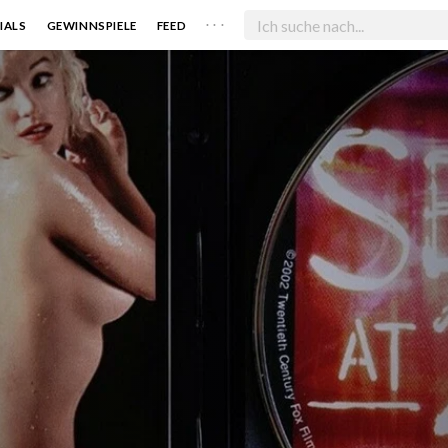
. . .
IALS
GEWINNSPIELE
FEED