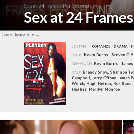
Sex at 24 Frames Per Second
Sex at 24 Frame
Quelle:
themoviedb.org
101 MIN
ROMANZE
DRAMA
H
Kevin Burns
Steven C. 
REGIE
Kevin Burns
James
DREHBUCH
Brandy Snow
,
Shannon Tw
CAST
Campbell
,
Jerry Offsay
,
James P
Welch
,
Hugh Hefner
,
Rex Reed
,
Hughes
,
Marilyn Monroe