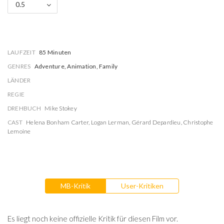
0.5
LAUFZEIT
85 Minuten
GENRES
Adventure, Animation, Family
LÄNDER
REGIE
DREHBUCH
Mike Stokey
CAST
Helena Bonham Carter
,
Logan Lerman
,
Gérard Depardieu
,
Christophe
Lemoine
MB-Kritik
User-Kritiken
Es liegt noch keine offizielle Kritik für diesen Film vor.