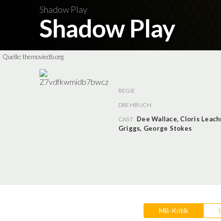
Shadow Play
Shadow Play
Quelle:
themoviedb.org
REGIE
DREHBUCH
Dee Wallace
,
Cloris Leac
CAST
Griggs
,
George Stokes
MB-Kritik