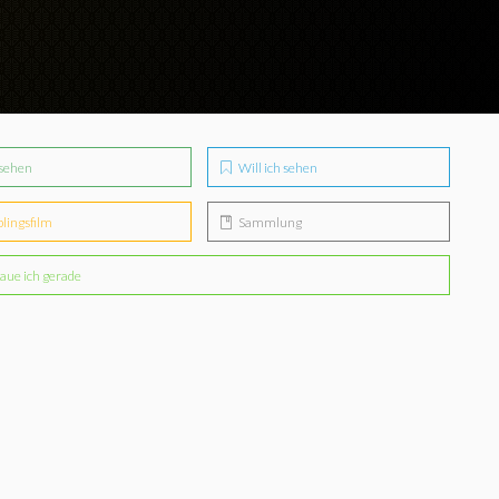
sehen
Will ich sehen
blingsfilm
Sammlung
aue ich gerade