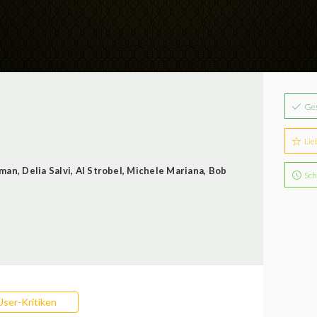
Ge
Lie
hman
,
Delia Salvi
,
Al Strobel
,
Michele Mariana
,
Bob
Sch
User-Kritiken