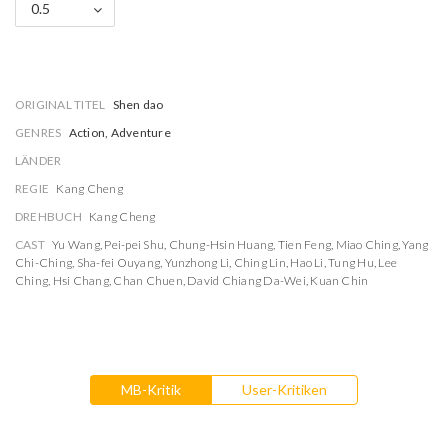
0.5
ORIGINAL TITEL
Shen dao
GENRES
Action, Adventure
LÄNDER
REGIE
Kang Cheng
DREHBUCH
Kang Cheng
CAST
Yu Wang
,
Pei-pei Shu
,
Chung-Hsin Huang
,
Tien Feng
,
Miao Ching
,
Yang
Chi-Ching
,
Sha-fei Ouyang
,
Yunzhong Li
,
Ching Lin
,
Hao Li
,
Tung Hu
,
Lee
Ching
,
Hsi Chang
,
Chan Chuen
,
David Chiang Da-Wei
,
Kuan Chin
MB-Kritik
User-Kritiken