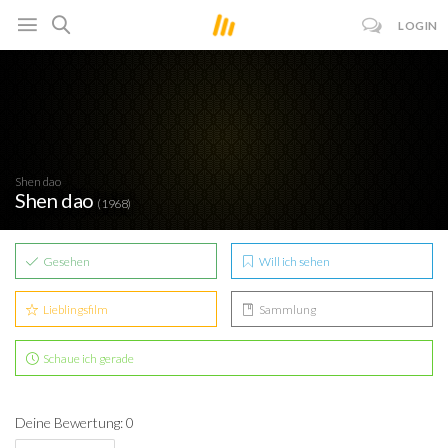
LOGIN
Shen dao
Shen dao
(1968)
Gesehen
Will ich sehen
Lieblingsfilm
Sammlung
Schaue ich gerade
Deine Bewertung: 0