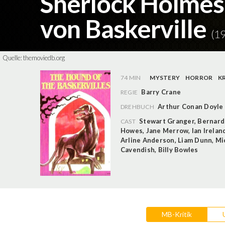
Sherlock Holmes
von Baskerville
(1
Quelle:
themoviedb.org
74 MIN
MYSTERY
HORROR
K
Barry Crane
REGIE
Arthur Conan Doyle
DREHBUCH
Stewart Granger
,
Bernard
CAST
Howes
,
Jane Merrow
,
Ian Irelan
Arline Anderson
,
Liam Dunn
,
Mic
Cavendish
,
Billy Bowles
MB-Kritik