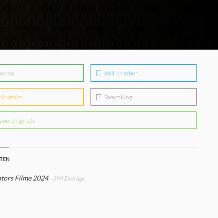
sehen
Will ich sehen
blingsfilm
Sammlung
aue ich gerade
STEN
tors Filme 2024
- 394 Einträge