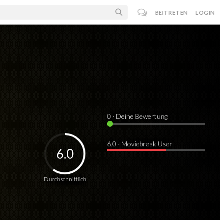
BEITRETEN
LOGIN
0
· Deine Bewertung
6.0 · Moviebreak User
6.0
Durchschnittlich