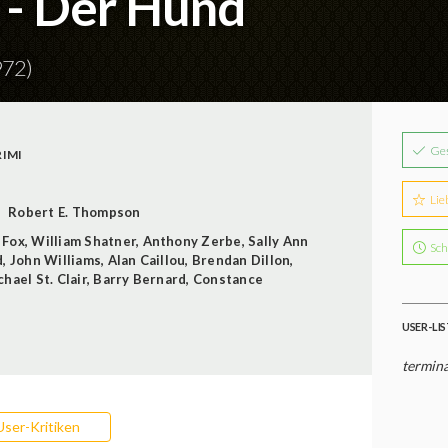
 - Der Hund
972)
Ge
RIMI
Lie
Robert E. Thompson
 Fox
,
William Shatner
,
Anthony Zerbe
,
Sally Ann
Sch
d
,
John Williams
,
Alan Caillou
,
Brendan Dillon
,
hael St. Clair
,
Barry Bernard
,
Constance
USER-LI
termina
User-Kritiken