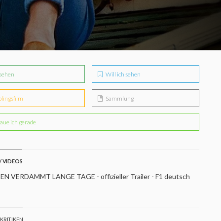
sehen
Will ich sehen
blingsfilm
Sammlung
aue ich gerade
/ VIDEOS
EN VERDAMMT LANGE TAGE - offizieller Trailer - F1 deutsch
 KRITIKEN