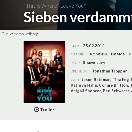
"This Is Where I Leave You"
Sieben verdammt
Quelle:
themoviedb.org
25.09.2014
START
103 MIN
KOMÖDIE
DRAMA
U
Shawn Levy
REGIE
Jonathan Tropper
DREHBUCH
Jason Bateman
,
Tina Fey
,
CAST
Kathryn Hahn
,
Connie Britton
,
Abigail Spencer
,
Ben Schwartz
,
Trailer