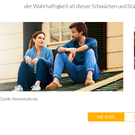
der Wahrhaftigkeit all dieser Schwächen und Stä
Quelle:
themoviedb.org
MB-Kritik