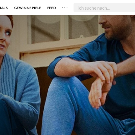
. . .
IALS
GEWINNSPIELE
FEED