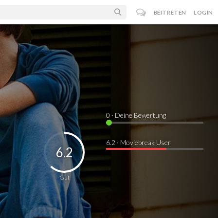
BEITRETEN
LOGIN
0
· Deine Bewertung
6.2 · Moviebreak User
6.2
Gut