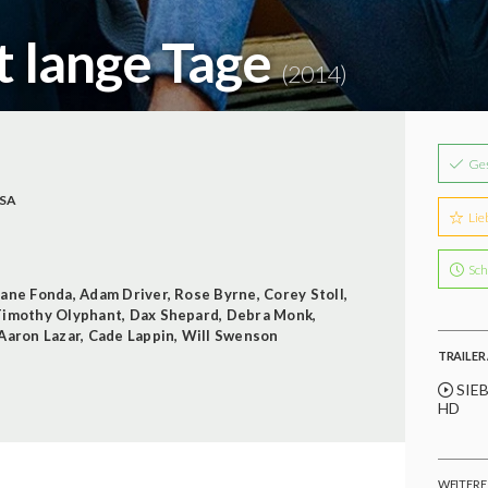
 lange Tage
(2014)
Ge
SA
Lie
Sch
Jane Fonda
,
Adam Driver
,
Rose Byrne
,
Corey Stoll
,
Timothy Olyphant
,
Dax Shepard
,
Debra Monk
,
Aaron Lazar
,
Cade Lappin
,
Will Swenson
TRAILER 
SIEB
HD
WEITERE