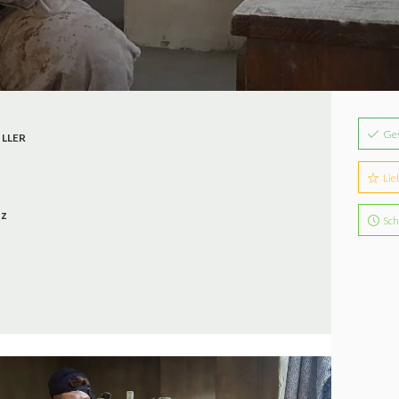
Ge
ILLER
Lie
iz
Sch