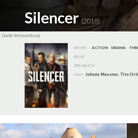
Silencer
(2018)
Quelle:
themoviedb.org
88 MIN
ACTION
DRAMA
THR
REGIE
DREHBUCH
Johnny Messner
,
Tito Ort
CAST