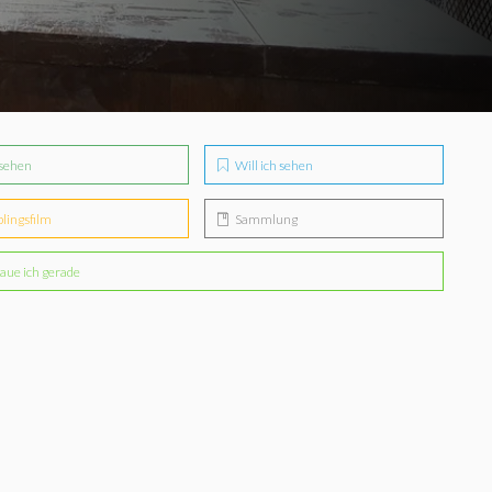
sehen
Will ich sehen
blingsfilm
Sammlung
aue ich gerade