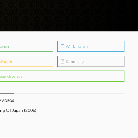
sehen
Will ich sehen
blingsfilm
Sammlung
aue ich gerade
/ VIDEOS
ing Of Japan (2006)