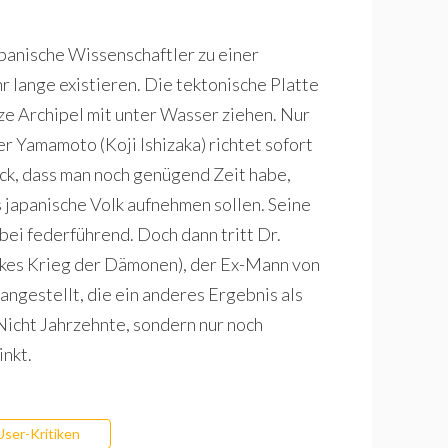
nische Wissenschaftler zu einer
r lange existieren. Die tektonische Platte
ze Archipel mit unter Wasser ziehen. Nur
 Yamamoto (Koji Ishizaka) richtet sofort
uck, dass man noch genügend Zeit habe,
japanische Volk aufnehmen sollen. Seine
bei federführend. Doch dann tritt Dr.
ikes Krieg der Dämonen), der Ex-Mann von
angestellt, die ein anderes Ergebnis als
icht Jahrzehnte, sondern nur noch
nkt.
User-Kritiken