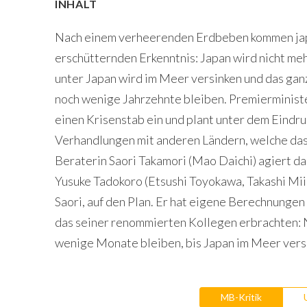
INHALT
Nach einem verheerenden Erdbeben kommen japa
erschütternden Erkenntnis: Japan wird nicht meh
unter Japan wird im Meer versinken und das gan
noch wenige Jahrzehnte bleiben. Premierminister
einen Krisenstab ein und plant unter dem Eindr
Verhandlungen mit anderen Ländern, welche das 
Beraterin Saori Takamori (Mao Daichi) agiert da
Yusuke Tadokoro (Etsushi Toyokawa, Takashi Mi
Saori, auf den Plan. Er hat eigene Berechnungen 
das seiner renommierten Kollegen erbrachten: N
wenige Monate bleiben, bis Japan im Meer versi
MB-Kritik