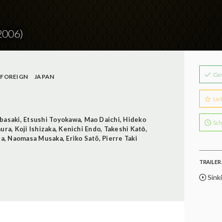
2006)
Ge
FOREIGN
JAPAN
Lie
basaki
,
Etsushi Toyokawa
,
Mao Daichi
,
Hideko
Sch
mura
,
Koji Ishizaka
,
Kenichi Endo
,
Takeshi Katō
,
da
,
Naomasa Musaka
,
Eriko Satô
,
Pierre Taki
TRAILER 
Sink