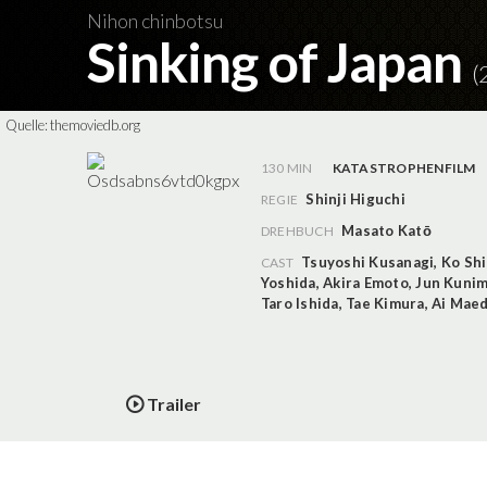
Nihon chinbotsu
Sinking of Japan
(
Quelle:
themoviedb.org
130 MIN
KATASTROPHENFILM
Shinji Higuchi
REGIE
Masato Katō
DREHBUCH
Tsuyoshi Kusanagi
,
Ko Shi
CAST
Yoshida
,
Akira Emoto
,
Jun Kuni
Taro Ishida
,
Tae Kimura
,
Ai Mae
Trailer