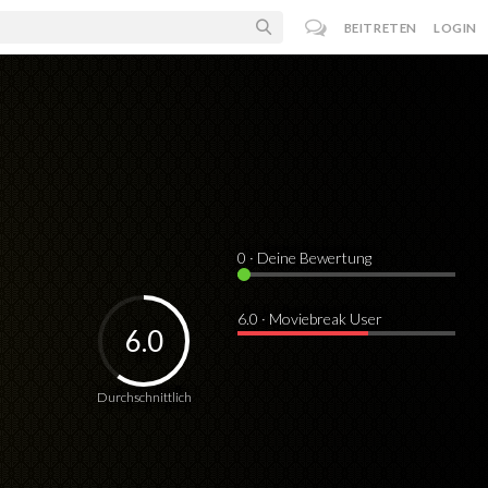
BEITRETEN
LOGIN
0
· Deine Bewertung
6.0 · Moviebreak User
6.0
Durchschnittlich