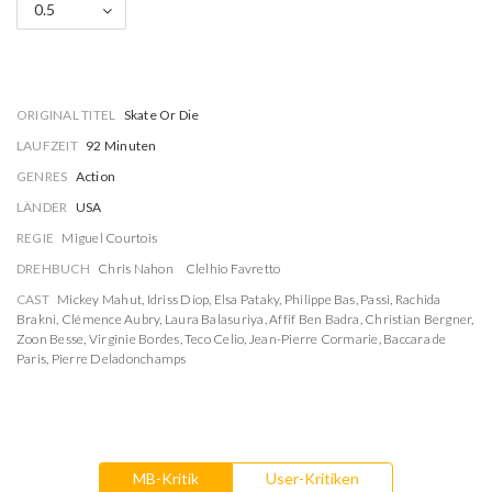
0.5
ORIGINAL TITEL
Skate Or Die
LAUFZEIT
92 Minuten
GENRES
Action
LÄNDER
USA
REGIE
Miguel Courtois
DREHBUCH
Chris Nahon
Clelhio Favretto
CAST
Mickey Mahut
,
Idriss Diop
,
Elsa Pataky
,
Philippe Bas
,
Passi
,
Rachida
Brakni
,
Clémence Aubry
,
Laura Balasuriya
,
Affif Ben Badra
,
Christian Bergner
,
Zoon Besse
,
Virginie Bordes
,
Teco Celio
,
Jean-Pierre Cormarie
,
Baccara de
Paris
,
Pierre Deladonchamps
MB-Kritik
User-Kritiken