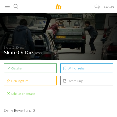
LOGIN
Skate Or Die
Skate Or Die
(2008)
Gesehen
Will ich sehen
Lieblingsfilm
Sammlung
Schaue ich gerade
Deine Bewertung: 0