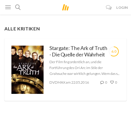
LOGIN
ALLE KRITIKEN
Stargate: The Ark of Truth
6.0
- Die Quelle der Wahrheit
Der Film fing ordentlich an, und die
Fortführung des Ori Arc im Stile der
Gralssuche war wirklich gelungen. Wem das s...
DVDMAX am 22.05.2016
0
0