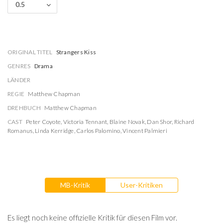
0.5
ORIGINAL TITEL
Strangers Kiss
GENRES
Drama
LÄNDER
REGIE
Matthew Chapman
DREHBUCH
Matthew Chapman
CAST
Peter Coyote
,
Victoria Tennant
,
Blaine Novak
,
Dan Shor
,
Richard
Romanus
,
Linda Kerridge
,
Carlos Palomino
,
Vincent Palmieri
MB-Kritik
User-Kritiken
Es liegt noch keine offizielle Kritik für diesen Film vor.