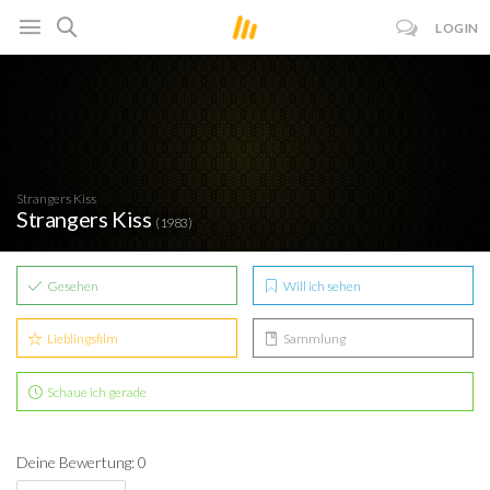
LOGIN
Strangers Kiss
Strangers Kiss
(1983)
Gesehen
Will ich sehen
Lieblingsfilm
Sammlung
Schaue ich gerade
Deine Bewertung: 0