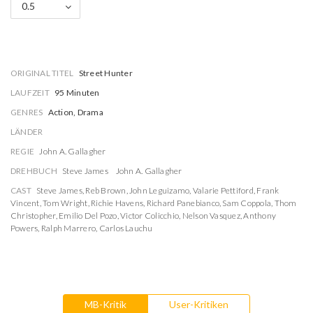
0.5
ORIGINAL TITEL
Street Hunter
LAUFZEIT
95 Minuten
GENRES
Action, Drama
LÄNDER
REGIE
John A. Gallagher
DREHBUCH
Steve James
John A. Gallagher
CAST
Steve James
,
Reb Brown
,
John Leguizamo
,
Valarie Pettiford
,
Frank
Vincent
,
Tom Wright
,
Richie Havens
,
Richard Panebianco
,
Sam Coppola
,
Thom
Christopher
,
Emilio Del Pozo
,
Victor Colicchio
,
Nelson Vasquez
,
Anthony
Powers
,
Ralph Marrero
,
Carlos Lauchu
MB-Kritik
User-Kritiken