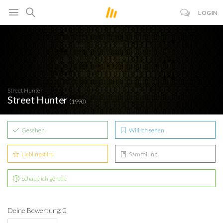
LOGIN
Street Hunter
Street Hunter
(1990)
Gesehen
Will ich sehen
Lieblingsfilm
Sammlung
Schaue ich gerade
Deine Bewertung: 0