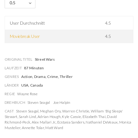
0.5
User Durchschnitt
4.5
Moviebreak User
4.5
ORIGINAL TITEL
Street Wars
LAUFZEIT
87 Minuten
GENRES
Action, Drama, Crime, Thriller
LÄNDER
USA, Canada
REGIE
Wayne Rose
DREHBUCH
Steven Seagal
Joe Halpin
CAST
Steven Seagal
,
Meghan Ory
,
Warren Christie
,
William 'Big Sleeps'
Stewart
,
Sarah Lind
,
Adrian Hough
,
Kyle Cassie
,
Elizabeth Thai
,
David
Richmond-Peck
,
Alex Mallari Jr.
,
Ecstasia Sanders
,
Nathaniel DeVeaux
,
Monica
Mustelier
,
Annette Tolar
,
Matt Ward