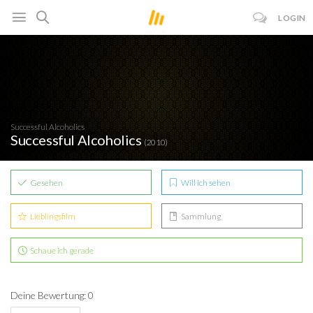
LOGIN
Successful Alcoholics
Successful Alcoholics
(2010)
Gesehen
Will ich sehen
Lieblingsfilm
Sammlung
Schaue ich gerade
Deine Bewertung: 0