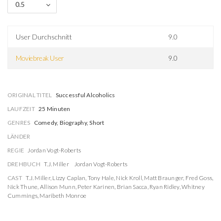
0.5
User Durchschnitt
9.0
Moviebreak User
9.0
ORIGINAL TITEL
Successful Alcoholics
LAUFZEIT
25 Minuten
GENRES
Comedy, Biography, Short
LÄNDER
REGIE
Jordan Vogt-Roberts
DREHBUCH
T.J. Miller
Jordan Vogt-Roberts
CAST
T.J. Miller
,
Lizzy Caplan
,
Tony Hale
,
Nick Kroll
,
Matt Braunger
,
Fred Goss
,
Nick Thune
,
Allison Munn
,
Peter Karinen
,
Brian Sacca
,
Ryan Ridley
,
Whitney
Cummings
,
Maribeth Monroe