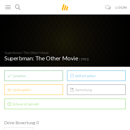
LOGIN
Superbman: The Other Movie
Superbman: The Other Movie
(1981)
Gesehen
Will ich sehen
Lieblingsfilm
Sammlung
Schaue ich gerade
Deine Bewertung: 0