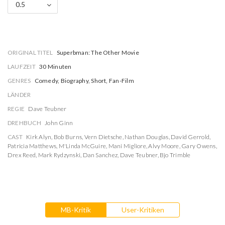
0.5
ORIGINAL TITEL
Superbman: The Other Movie
LAUFZEIT
30 Minuten
GENRES
Comedy, Biography, Short, Fan-Film
LÄNDER
REGIE
Dave Teubner
DREHBUCH
John Ginn
CAST
Kirk Alyn
,
Bob Burns
,
Vern Dietsche
,
Nathan Douglas
,
David Gerrold
,
Patricia Matthews
,
M'Linda McGuire
,
Mani Migliore
,
Alvy Moore
,
Gary Owens
,
Drex Reed
,
Mark Rydzynski
,
Dan Sanchez
,
Dave Teubner
,
Bjo Trimble
MB-Kritik
User-Kritiken