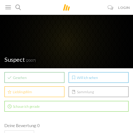
LOGIN
Suspect
(2007)
Gesehen
Will ich sehen
Lieblingsfilm
Sammlung
Schaue ich gerade
Deine Bewertung: 0