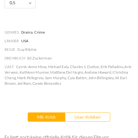
0.5
GENRES
Drama, Crime
LÄNDER
USA
REGIE
Guy Ritchie
DREHBUCH
Ed Zuckerman
CAST
Carrie-Anne Moss
,
Michael Ealy
,
Charles S. Dutton
,
Erik Palladino
,
Arie
Verveen
,
Kathleen Munroe
,
Matthew Del Negro
,
Andrew Howard
,
Christina
Chang
,
Mark Pellegrino
,
Sam Murphy
,
Cyia Batten
,
John Billingsley
,
W. Earl
Brown
,
Jed Rees
,
Cassie Benavidez
MB-Kritik
User-Kritiken
Es liegt noch keine offizielle Kritik für diesen Film vor.