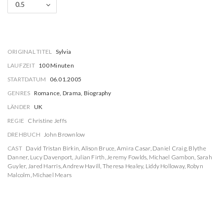
0.5
ORIGINAL TITEL
Sylvia
LAUFZEIT
100 Minuten
STARTDATUM
06.01.2005
GENRES
Romance, Drama, Biography
LÄNDER
UK
REGIE
Christine Jeffs
DREHBUCH
John Brownlow
CAST
David Tristan Birkin
,
Alison Bruce
,
Amira Casar
,
Daniel Craig
,
Blythe
Danner
,
Lucy Davenport
,
Julian Firth
,
Jeremy Fowlds
,
Michael Gambon
,
Sarah
Guyler
,
Jared Harris
,
Andrew Havill
,
Theresa Healey
,
Liddy Holloway
,
Robyn
Malcolm
,
Michael Mears