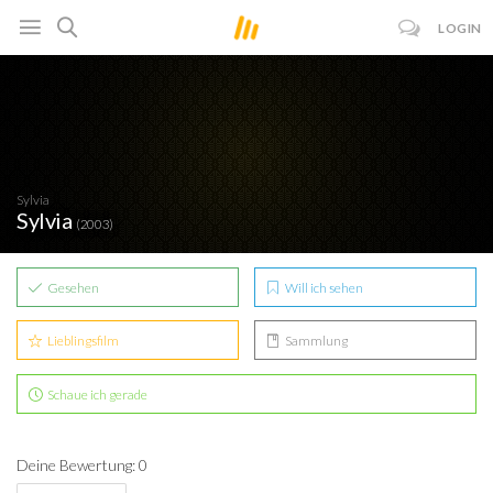
LOGIN
Sylvia
Sylvia
(2003)
Gesehen
Will ich sehen
Lieblingsfilm
Sammlung
Schaue ich gerade
Deine Bewertung: 0