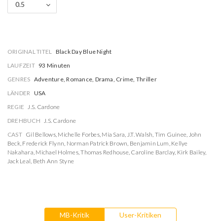
0.5
ORIGINAL TITEL
Black Day Blue Night
LAUFZEIT
93 Minuten
GENRES
Adventure, Romance, Drama, Crime, Thriller
LÄNDER
USA
REGIE
J.S. Cardone
DREHBUCH
J.S. Cardone
CAST
Gil Bellows
,
Michelle Forbes
,
Mia Sara
,
J.T. Walsh
,
Tim Guinee
,
John
Beck
,
Frederick Flynn
,
Norman Patrick Brown
,
Benjamin Lum
,
Kellye
Nakahara
,
Michael Holmes
,
Thomas Redhouse
,
Caroline Barclay
,
Kirk Bailey
,
Jack Leal
,
Beth Ann Styne
MB-Kritik
User-Kritiken